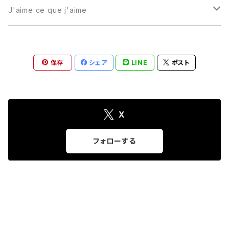
バッグ
J'aime ce que j'aime
ストラップ
バッグ
保存
シェア
LINE
ポスト
ポーチ
ポーチ
ポーチ
アクセサリー
アクセサリー
X
コードホルダー
フォローする