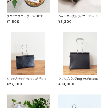
タグミニブローチ WHITE
ショルダーストラップ 15㎜ BL
ACK
¥1,500
¥3,300
クリップバッグ Wide 総柄Blac
クリップバッグBig 無地Black
k 裏地Navy
裏地Navy
¥27,500
¥33,000